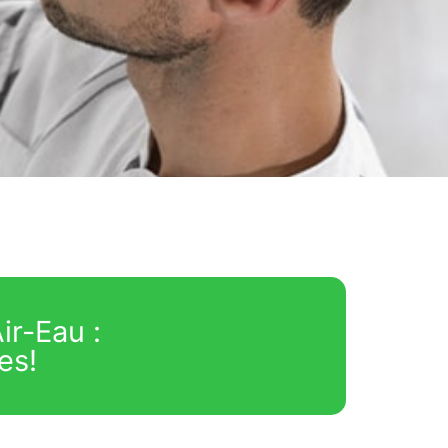
ir-Eau :
es!