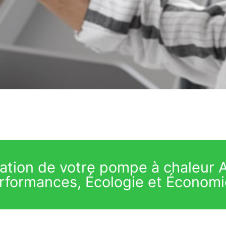
llation de votre pompe à chaleur A
rformances, Écologie et Économi