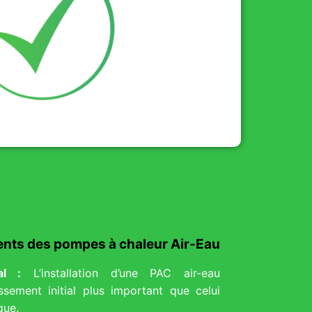
ents des pompes à chaleur Air-Eau
al :
L’installation d’une PAC air-eau
ssement initial plus important que celui
que.